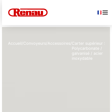
Accueil
/
Convoyeurs
/
Accessoires
/
Carter supérieur :
Polycarbonate /
galvanisé / acier
inoxydable