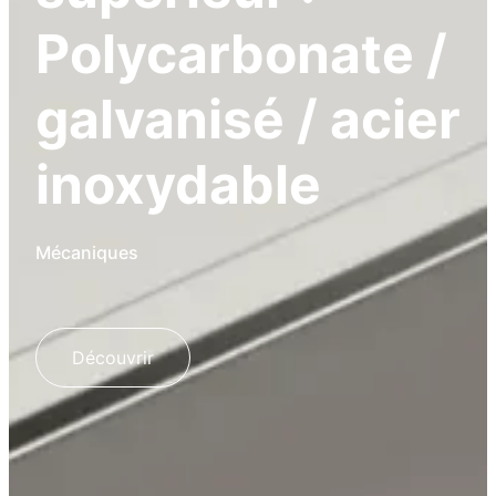
Polycarbonate /
galvanisé / acier
inoxydable
Mécaniques
Découvrir