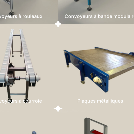
oyeurs à rouleaux
Convoyeurs à bande modulair
oyeurs à courroie
Plaques métalliques