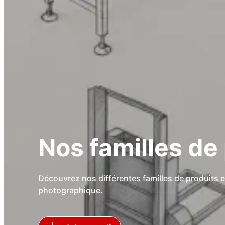
Nos familles de
Découvrez nos différentes familles de produits e
photographique.