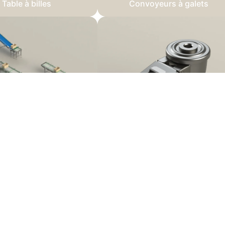
Table à billes
Convoyeurs à galets
ignes complètes
Accessoires