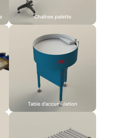
e
Chaînes palette
Table d’accumulation