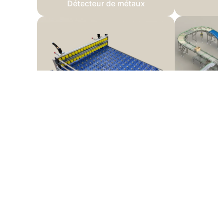
Détecteur de métaux
Sorter
L