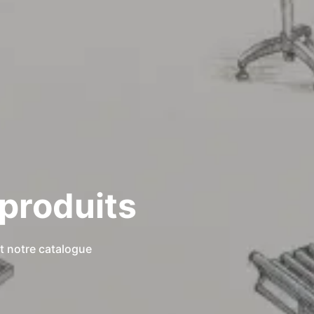
 produits
t notre catalogue