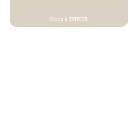
Modèle TSRG05
C/ Atletismo, 19 - Polígono Industrial Can Rosés
(08191) Rubí (Barcelona) España
Administration
Tel: +34 935 88 20 01