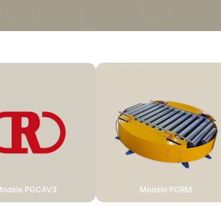
odèle PGCAV3
Modèle PGRM