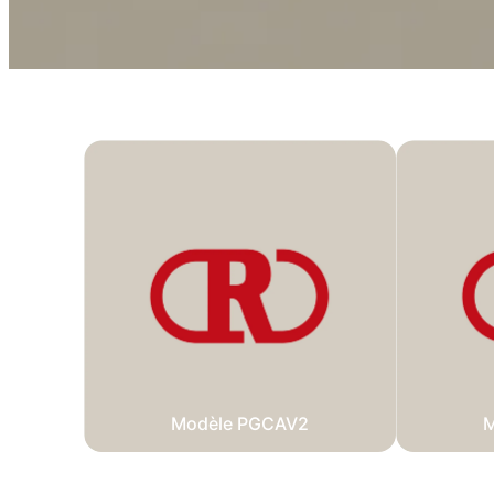
Modèle PGCAV2
M