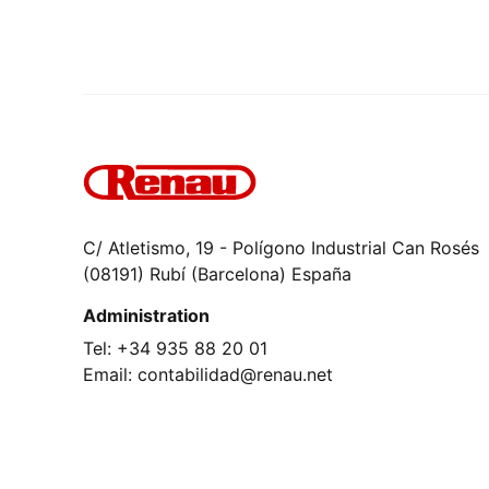
C/ Atletismo, 19 - Polígono Industrial Can Rosés
(08191) Rubí (Barcelona) España
Administration
Tel: +34 935 88 20 01
Email: contabilidad@renau.net
Commercial exportation
Tel: +34 630 93 57 40
Email: pol@renau.net