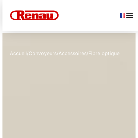
Accueil
/
Convoyeurs
/
Accessoires
/
Fibre optique