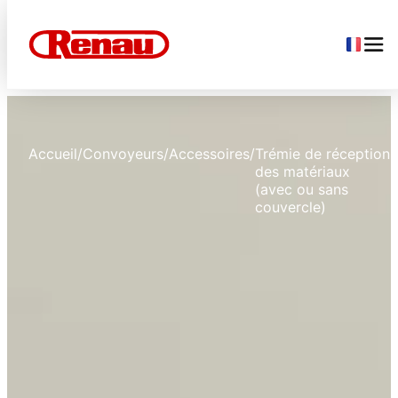
Accueil
/
Convoyeurs
/
Accessoires
/
Trémie de réception
des matériaux
(avec ou sans
couvercle)