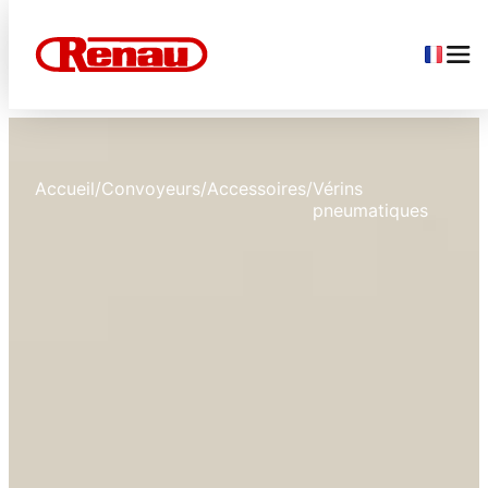
Accueil
/
Convoyeurs
/
Accessoires
/
Vérins
pneumatiques