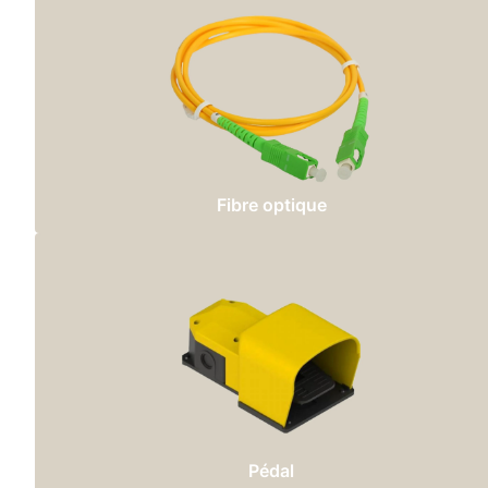
Fibre optique
Pédal