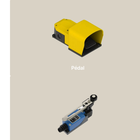
Pédal