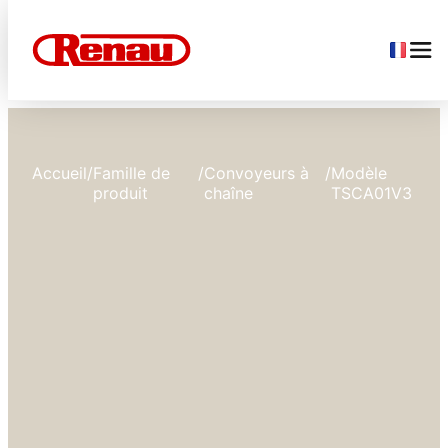
Accueil
/
Famille de
/
Convoyeurs à
/
Modèle
produit
chaîne
TSCA01V3