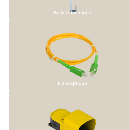
Balise lumineuse
Fibre optique