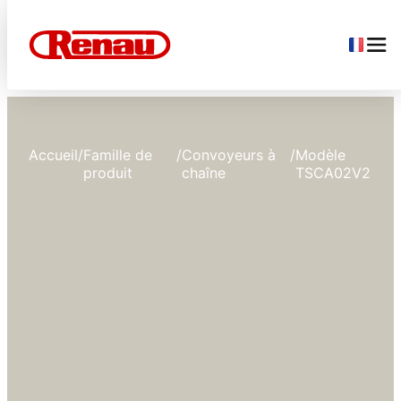
Accueil
/
Famille de
/
Convoyeurs à
/
Modèle
produit
chaîne
TSCA02V2