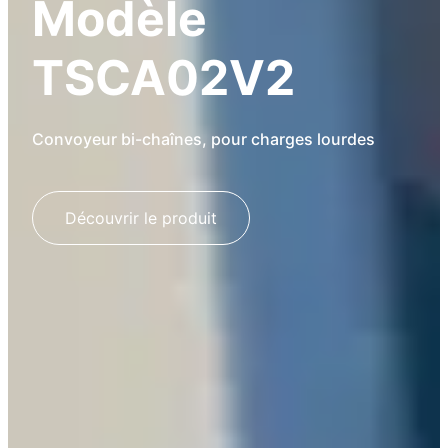
Modèle
TSCA02V2
Convoyeur bi-chaînes, pour charges lourdes
Découvrir le produit