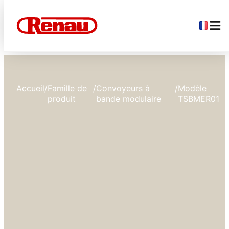
Accueil
/
Famille de
/
Convoyeurs à
/
Modèle
produit
bande modulaire
TSBMER01