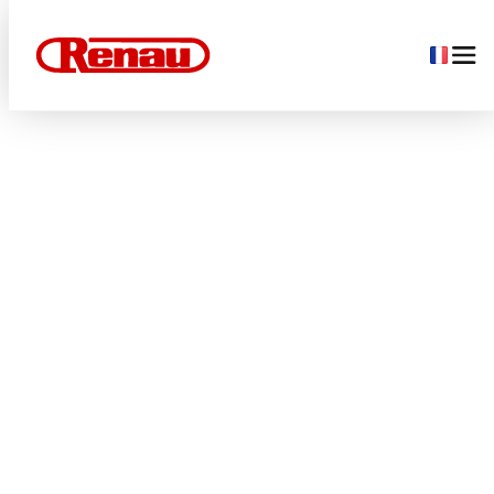
Accueil
/
Famille de produit
/
Modèle MGA03