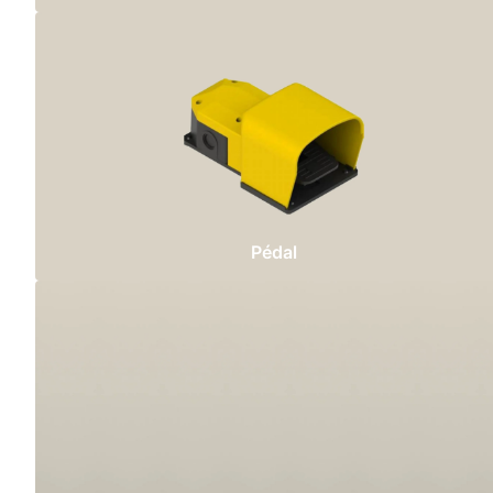
Pédal