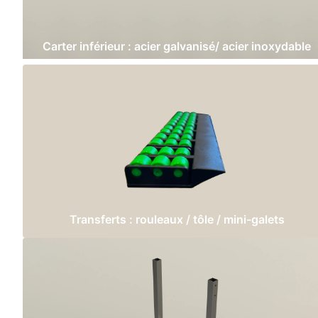
Carter inférieur : acier galvanisé/ acier inoxydable
Transferts : rouleaux / tôle / mini-galets